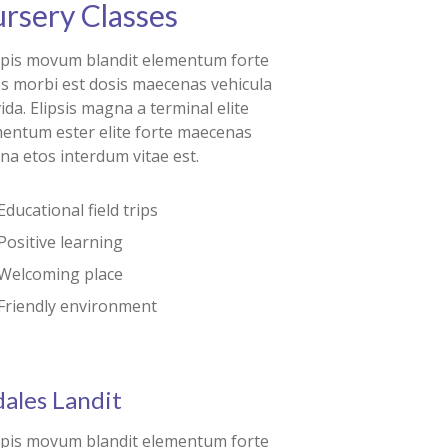
rsery Classes
pis movum blandit elementum forte
s morbi est dosis maecenas vehicula
ida. Elipsis magna a terminal elite
entum ester elite forte maecenas
a etos interdum vitae est.
Educational field trips
Positive learning
Welcoming place
Friendly environment
ales Landit
pis movum blandit elementum forte