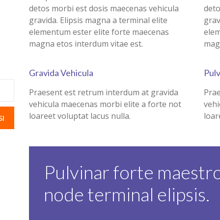
detos morbi est dosis maecenas vehicula
deto
gravida. Elipsis magna a terminal elite
grav
elementum ester elite forte maecenas
elem
magna etos interdum vitae est.
magn
Gravida Vehicula
Pul
Praesent est retrum interdum at gravida
Prae
vehicula maecenas morbi elite a forte not
vehi
loareet voluptat lacus nulla.
loar
Pulvinar forte maestr
node terminal elipsis.