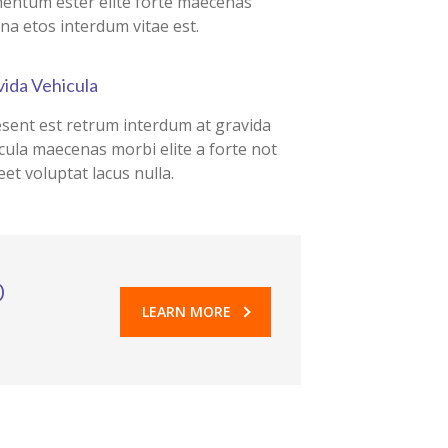
entum ester elite forte maecenas
a etos interdum vitae est.
ida Vehicula
sent est retrum interdum at gravida
cula maecenas morbi elite a forte not
eet voluptat lacus nulla.
o
LEARN MORE