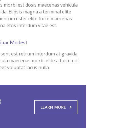
s morbi est dosis maecenas vehicula
ida. Elipsis magna a terminal elite
entum ester elite forte maecenas
a etos interdum vitae est.
vinar Modest
sent est retrum interdum at gravida
cula maecenas morbi elite a forte not
eet voluptat lacus nulla.
o
LEARN MORE