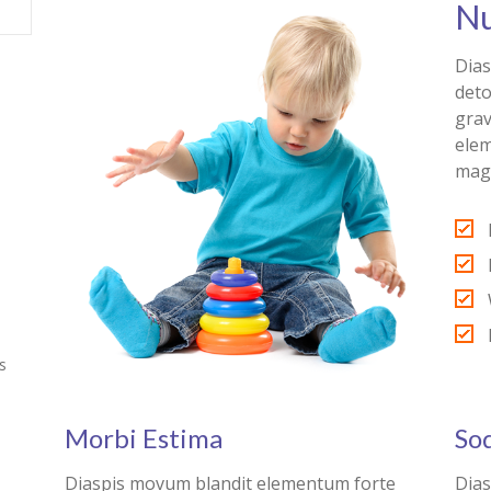
Nu
Dias
deto
grav
elem
magn
s
Morbi Estima
Sod
Diaspis movum blandit elementum forte
Dias