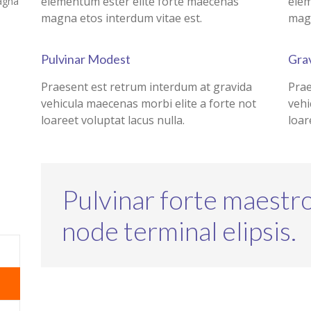
elementum ester elite forte maecenas
elem
agna
magna etos interdum vitae est.
magn
Pulvinar Modest
Grav
Praesent est retrum interdum at gravida
Prae
vehicula maecenas morbi elite a forte not
vehi
loareet voluptat lacus nulla.
loar
Pulvinar forte maestr
node terminal elipsis.