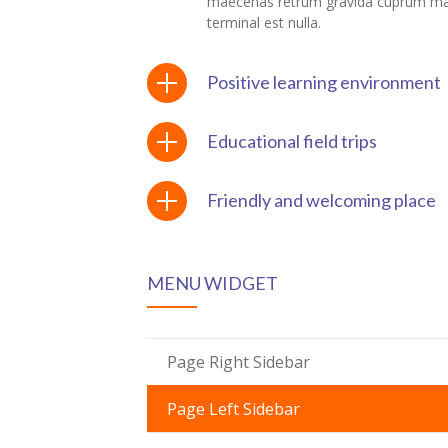
maecenas retrum gravida cuprum m
terminal est nulla.
Positive learning environment
Educational field trips
Friendly and welcoming place
MENU WIDGET
Page Right Sidebar
Page Left Sidebar