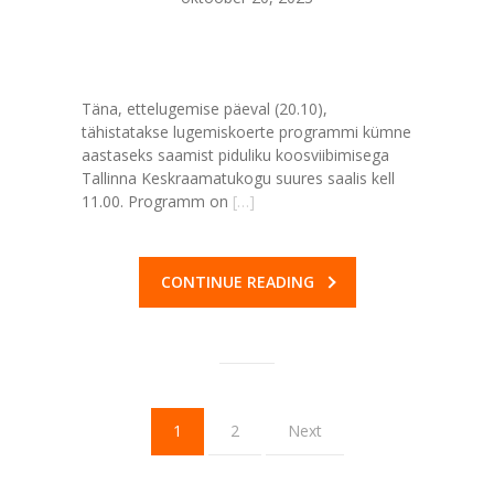
Täna, ettelugemise päeval (20.10),
tähistatakse lugemiskoerte programmi kümne
aastaseks saamist piduliku koosviibimisega
Tallinna Keskraamatukogu suures saalis kell
11.00. Programm on
[…]
CONTINUE READING
1
2
Next