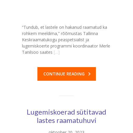
“Tundub, et lastele on hakanud raamatud ka
rohkem meeldima,” rõõmustas Tallinna
Keskraamatukogu peaspetsialist ja
lugemiskoerte programmi koordinaator Merle
Tanilsoo saates
[…]
CONTINUE READING
Lugemiskoerad sütitavad
lastes raamatuhuvi
oktoober 20, 2023