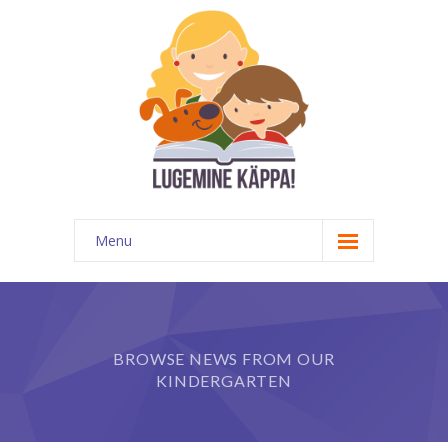
Menu
Kontakt
EATKÜ
BROWSE NEWS FROM OUR
Meedias
KINDERGARTEN
Lugemispesa