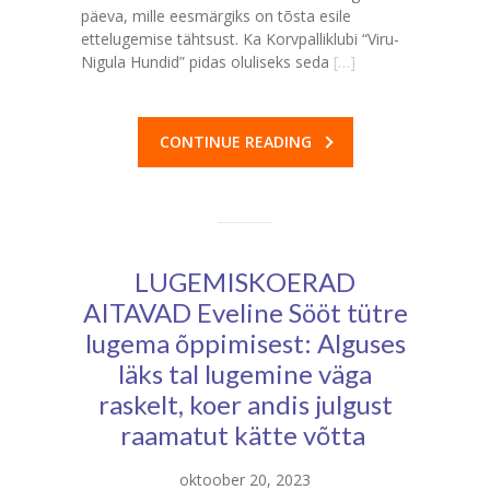
päeva, mille eesmärgiks on tõsta esile
ettelugemise tähtsust. Ka Korvpalliklubi “Viru-
Nigula Hundid” pidas oluliseks seda
[…]
CONTINUE READING
LUGEMISKOERAD
AITAVAD Eveline Sööt tütre
lugema õppimisest: Alguses
läks tal lugemine väga
raskelt, koer andis julgust
raamatut kätte võtta
oktoober 20, 2023