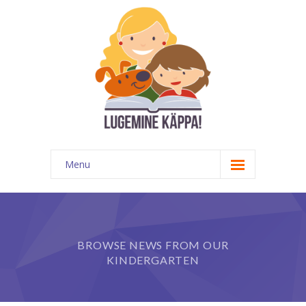
Menu
Kontakt
EATKÜ
BROWSE NEWS FROM OUR
Meedias
KINDERGARTEN
Lugemispesa