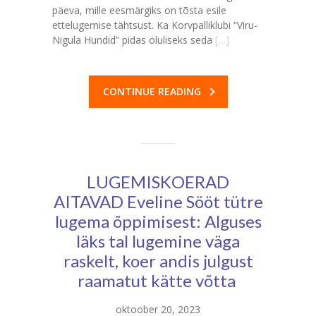
päeva, mille eesmärgiks on tõsta esile
ettelugemise tähtsust. Ka Korvpalliklubi “Viru-
Nigula Hundid” pidas oluliseks seda
[…]
CONTINUE READING
LUGEMISKOERAD
AITAVAD Eveline Sööt tütre
lugema õppimisest: Alguses
läks tal lugemine väga
raskelt, koer andis julgust
raamatut kätte võtta
oktoober 20, 2023