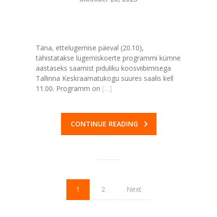
Täna, ettelugemise päeval (20.10),
tähistatakse lugemiskoerte programmi kümne
aastaseks saamist piduliku koosviibimisega
Tallinna Keskraamatukogu suures saalis kell
11.00. Programm on
[…]
CONTINUE READING
1
2
Next