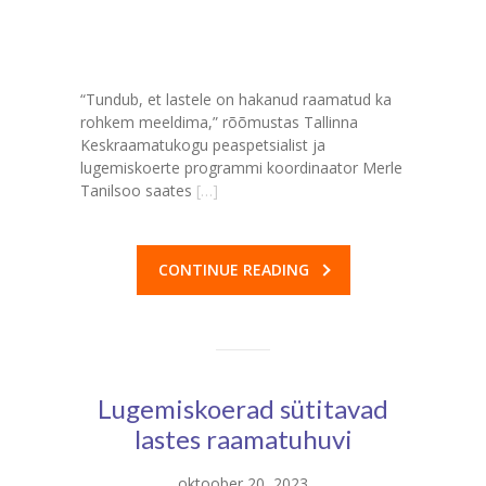
“Tundub, et lastele on hakanud raamatud ka
rohkem meeldima,” rõõmustas Tallinna
Keskraamatukogu peaspetsialist ja
lugemiskoerte programmi koordinaator Merle
Tanilsoo saates
[…]
CONTINUE READING
Lugemiskoerad sütitavad
lastes raamatuhuvi
oktoober 20, 2023