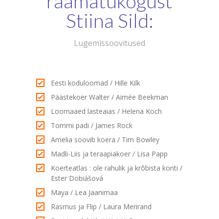
raamatukogust
Stiina Sild:
Lugemissoovitused
Eesti koduloomad / Hille Kilk
Päästekoer Walter / Aimée Beekman
Loomaaed lasteaias / Helena Koch
Tommi padi / James Rock
Amelia soovib koera / Tim Bowley
Madli-Liis ja teraapiakoer / Lisa Papp
Koerteatlas : ole rahulik ja krõbista konti /
Ester Dobiášová
Maya / Lea Jaanimaa
Rasmus ja Flip / Laura Merirand