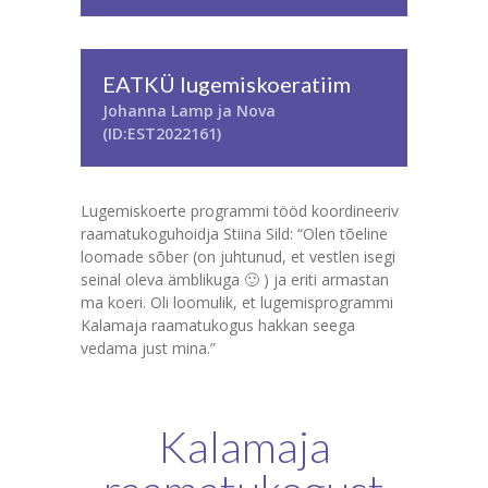
EATKÜ lugemiskoeratiim
Johanna Lamp ja Nova
(ID:EST2022161)
Lugemiskoerte programmi tööd koordineeriv
raamatukoguhoidja Stiina Sild: “Olen tõeline
loomade sõber (on juhtunud, et vestlen isegi
seinal oleva ämblikuga 🙂 ) ja eriti armastan
ma koeri. Oli loomulik, et lugemisprogrammi
Kalamaja raamatukogus hakkan seega
vedama just mina.”
Kalamaja