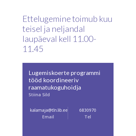
Ettelugemine toimub kuu
teisel ja neljandal
laupäeval kell 11.00-
11.45
Lugemiskoerte programmi
tööd koordineeriv
raamatukoguhoidja
Stiina Sild
kalamaja@tln.lib.ee
6830970
Email
Tel