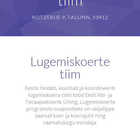
KOTZEBUE 9, TALLINN, 10412
Lugemiskoerte
tiim
Eestis hindab, koolitab ja koordineerib
lugemiskoera tiimi tööd Eesti Abi- ja
Teraapiakoerte Ühing. Lugemiskoerte
programmi osapoolteks on väljaõppe
saanud koer ja koerajuht ning
raamatukogu esindaja.