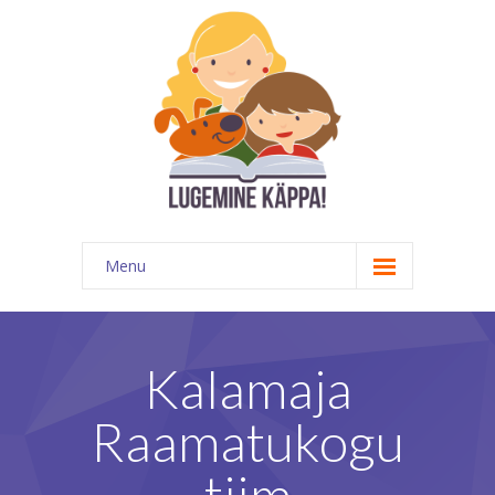
Menu
Kontakt
EATKÜ
Kalamaja
Meedias
Raamatukogu
Lugemispesa
tiim